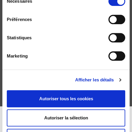
Nécessaires
du
consentement
Préférences
Statistiques
Les bonnes pratiques des organisations
Marketing
internationales
Asmara Klein, Camille Laporte
Afficher les détails
Autoriser tous les cookies
Autoriser la sélection
DISCOVER OUR JOURNALS