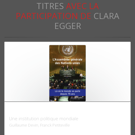
TITRES
AVEC LA
PARTICIPATION DE
CLARA
EGGER
L'assemblée générale des Nations unies
Une institution politique mondiale
Guillaume Devin, Franck Petiteville