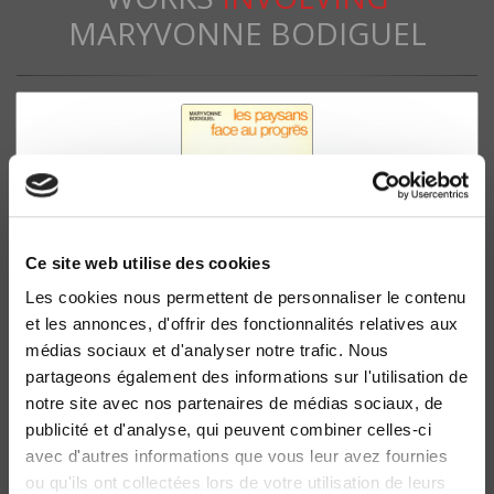
MARYVONNE BODIGUEL
Ce site web utilise des cookies
Les cookies nous permettent de personnaliser le contenu
et les annonces, d'offrir des fonctionnalités relatives aux
Les Paysans face au progrès
médias sociaux et d'analyser notre trafic. Nous
Maryvonne Bodiguel
partageons également des informations sur l'utilisation de
notre site avec nos partenaires de médias sociaux, de
publicité et d'analyse, qui peuvent combiner celles-ci
avec d'autres informations que vous leur avez fournies
ou qu'ils ont collectées lors de votre utilisation de leurs