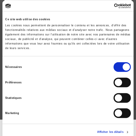
Ce site web utilise des cookies
Les cookies nous permettent de personnaliser le contenu et les annonces, d'offrir des
fonctionnalités relatives aux médias sociaux et d'analyser notre trafic. Nous partageons
également des informations sur l'utilisation de notre site avec nos partenaires de médias
sociaux, de publicité et d'analyse, qui peuvent combiner celles-ci avec d'autres
informations que vous leur avez fournies ou qu'ils ont collectées lors de votre utilisation
de leurs services.
Sélection
Le règne des entourages
Nécessaires
du
Cabinets et conseillers de l'exécutif
consentement
Jean-Michel Eymeri-Douzans, Xavier Bioy
Préférences
Statistiques
Marketing
Afficher les détails
DISCOVER OUR JOURNALS