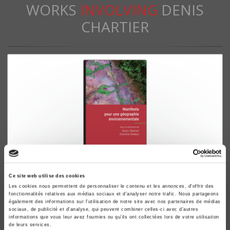
WORKS
INVOLVING
DENIS
CHARTIER
Manifeste pour une géographie
Ce site web utilise des cookies
environnementale
Les cookies nous permettent de personnaliser le contenu et les annonces, d'offrir des
Géographie, écologie, politique
fonctionnalités relatives aux médias sociaux et d'analyser notre trafic. Nous partageons
également des informations sur l'utilisation de notre site avec nos partenaires de médias
Denis Chartier, Estienne Rodary
sociaux, de publicité et d'analyse, qui peuvent combiner celles-ci avec d'autres
informations que vous leur avez fournies ou qu'ils ont collectées lors de votre utilisation
de leurs services.