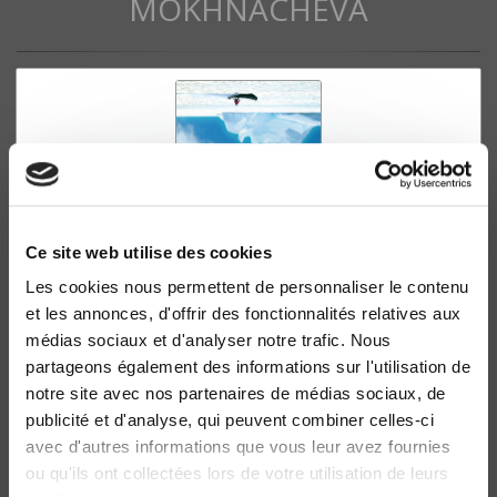
MOKHNACHEVA
Ce site web utilise des cookies
Les cookies nous permettent de personnaliser le contenu
et les annonces, d'offrir des fonctionnalités relatives aux
Atlas des migrations environnementales
médias sociaux et d'analyser notre trafic. Nous
Dina Ionesco, Daria Mokhnacheva
partageons également des informations sur l'utilisation de
notre site avec nos partenaires de médias sociaux, de
publicité et d'analyse, qui peuvent combiner celles-ci
avec d'autres informations que vous leur avez fournies
ou qu'ils ont collectées lors de votre utilisation de leurs