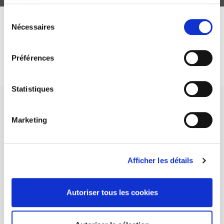
services.
Sélection
Nécessaires
du
DISCOVER OUR JOURNALS
consentement
Subscribe today
Préférences
Statistiques
Marketing
SCIENCES PO UNIVERSITY PRESS has a threefold role: to publish
original research, to edit reference works for student use, and to
Afficher les détails
help public and political debate.
continue
Autoriser tous les cookies
CONTACTS
FOREIGN RIGHTS