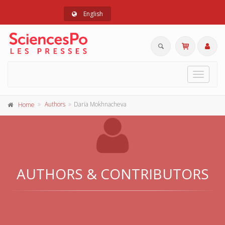
English
Toggle
navigat
Authors
Daria Mokhnacheva
Home
AUTHORS & CONTRIBUTORS