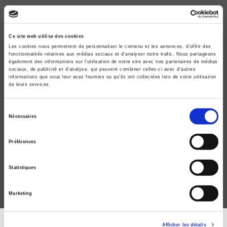
Ce site web utilise des cookies
Les cookies nous permettent de personnaliser le contenu et les annonces, d'offrir des
fonctionnalités relatives aux médias sociaux et d'analyser notre trafic. Nous partageons
également des informations sur l'utilisation de notre site avec nos partenaires de médias
sociaux, de publicité et d'analyse, qui peuvent combiner celles-ci avec d'autres
informations que vous leur avez fournies ou qu'ils ont collectées lors de votre utilisation
de leurs services.
Sélection
Nécessaires
La Guinée sans la France
du
Histoire d'un conflit
consentement
Préférences
Sylvain Soriba Camara
Statistiques
Marketing
Afficher les détails