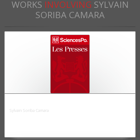
WORKS
INVOLVING
SYLVAIN
SORIBA CAMARA
La Guinée sans la France
Sylvain Soriba Camara