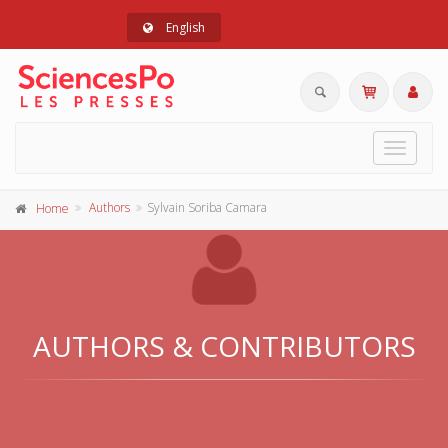
English
Toggle
navigat
Authors
Sylvain Soriba Camara
Home
AUTHORS & CONTRIBUTORS