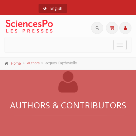
English
Toggle
navigat
Authors
Jacques Capdevielle
Home
AUTHORS & CONTRIBUTORS