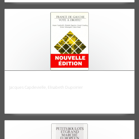
France de gauche, vote à droite ?
Jacques Capdevielle, Elisabeth Dupoirier