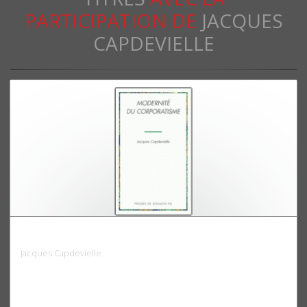
PARTICIPATION DE
JACQUES
CAPDEVIELLE
Modernité du corporatisme
Jacques Capdevielle