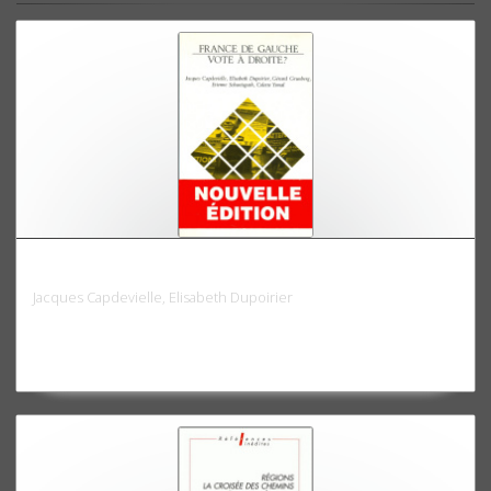
France de gauche, vote à droite ?
Jacques Capdevielle, Elisabeth Dupoirier