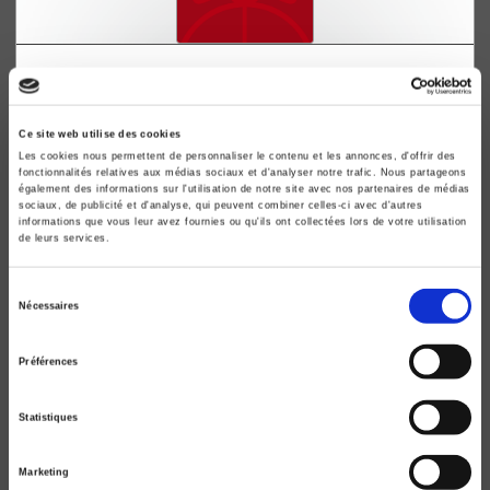
La Grève du Joint français
Les incidences politiques d'un conflit social
Jacques Capdevielle, Elisabeth Dupoirier
Ce site web utilise des cookies
Les cookies nous permettent de personnaliser le contenu et les annonces, d'offrir des
fonctionnalités relatives aux médias sociaux et d'analyser notre trafic. Nous partageons
également des informations sur l'utilisation de notre site avec nos partenaires de médias
sociaux, de publicité et d'analyse, qui peuvent combiner celles-ci avec d'autres
informations que vous leur avez fournies ou qu'ils ont collectées lors de votre utilisation
de leurs services.
Sélection
Nécessaires
du
consentement
Préférences
Statistiques
Le Vote normal
Marketing