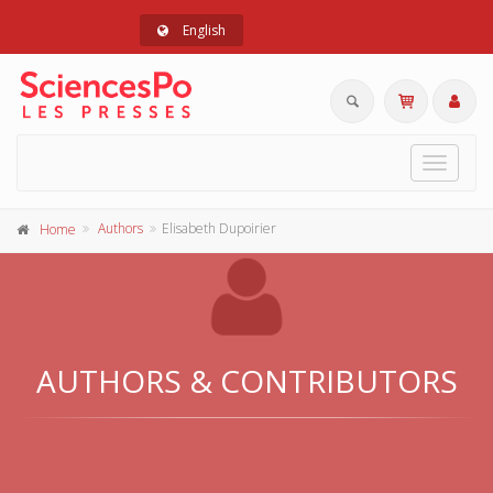
English
Toggle
navigat
Authors
Elisabeth Dupoirier
Home
AUTHORS & CONTRIBUTORS