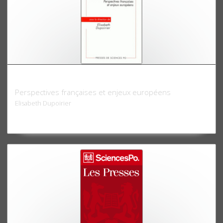
Régions. La croisée des chemins
Perspectives françaises et enjeux européens
Elisabeth Dupoirier