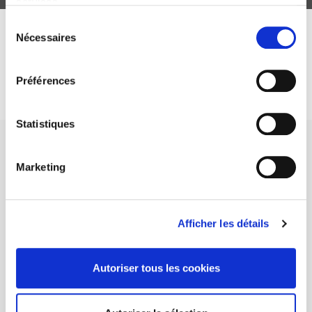
services.
Sélection
Nécessaires
du
DISCOVER OUR JOURNALS
consentement
Subscribe today
Préférences
Statistiques
Marketing
SCIENCES PO UNIVERSITY PRESS has a threefold role: to publish
original research, to edit reference works for student use, and to
Afficher les détails
help public and political debate.
continue
Autoriser tous les cookies
CONTACTS
FOREIGN RIGHTS