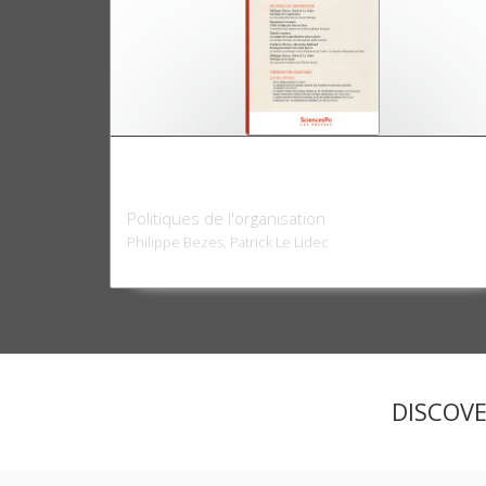
Revue française de science politique 66-
3/4, août 2016
Politiques de l'organisation
Philippe Bezes, Patrick Le Lidec
DISCOV