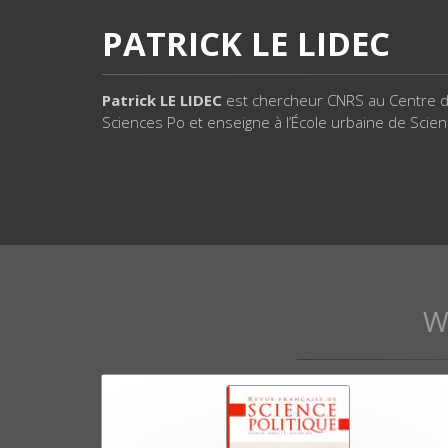
PATRICK LE LIDEC
Patrick LE LIDEC
est chercheur CNRS au Centre d
Sciences Po et enseigne à l’École urbaine de Scie
W