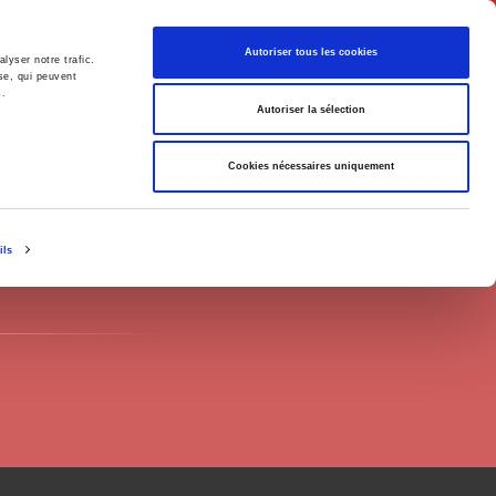
English
Autoriser tous les cookies
lyser notre trafic.
se, qui peuvent
s.
litics
Society
Autoriser la sélection
Cookies nécessaires uniquement
ils