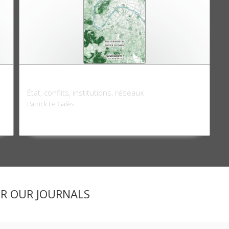
Gouverner la métropole parisienne
État, conflits, institutions, réseaux
Patrick Le Galès
ER OUR JOURNALS