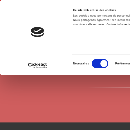
Ce site web utilise des cookies
Les cookies nous permettent de personnalis
Nous partageons également des informations
combiner celles-ci avec d'autres informatio
Hom
Authors
Patrick Le Lidec
Home
Sélection
Nécessaires
Préférence
du
consentement