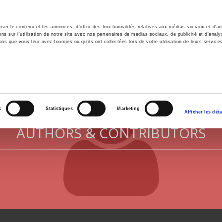
er le contenu et les annonces, d'offrir des fonctionnalités relatives aux médias sociaux et d'ana
 sur l'utilisation de notre site avec nos partenaires de médias sociaux, de publicité et d'analy
ns que vous leur avez fournies ou qu'ils ont collectées lors de votre utilisation de leurs service
e
Environment
History
International
Po
s
Statistiques
Marketing
Afficher les déta
AUTHORS & CONTRIBUTORS