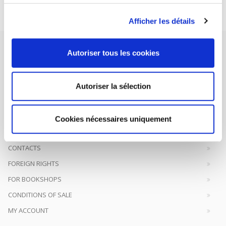
Subscribe today
Afficher les détails
Autoriser tous les cookies
Autoriser la sélection
SCIENCES PO UNIVERSITY PRESS has a threefold role: to publish
original research, to edit reference works for student use, and to
help public and political debate.
continue
Cookies nécessaires uniquement
CONTACTS
FOREIGN RIGHTS
FOR BOOKSHOPS
CONDITIONS OF SALE
MY ACCOUNT