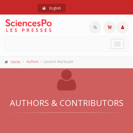
English
Toggle
navigat
Authors
Laurent Warlouzet
Home
AUTHORS & CONTRIBUTORS