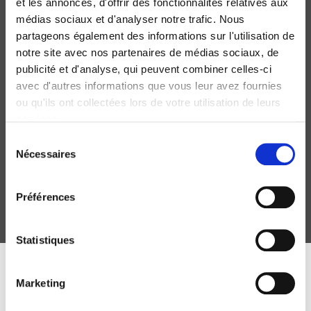
et les annonces, d'offrir des fonctionnalités relatives aux
médias sociaux et d'analyser notre trafic. Nous
partageons également des informations sur l'utilisation de
notre site avec nos partenaires de médias sociaux, de
publicité et d'analyse, qui peuvent combiner celles-ci
avec d'autres informations que vous leur avez fournies
ou qu'ils ont collectées lors de votre utilisation de leurs
services.
La France et l'Union européenne
Sélection
Thierry Chopin, Christian Lequesne
Nécessaires
du
consentement
Préférences
Statistiques
DISCOVER OUR JOURNALS
Marketing