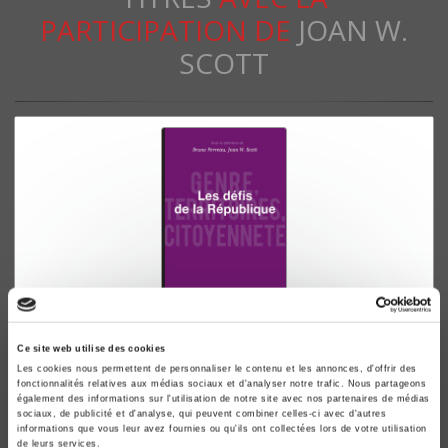
PARTICIPATION DE
JOAN W.
SCOTT
Les défis de la République
Ce site web utilise des cookies
Genre, territoires, citoyenneté
Les cookies nous permettent de personnaliser le contenu et les annonces, d'offrir des
fonctionnalités relatives aux médias sociaux et d'analyser notre trafic. Nous partageons
Bruno Perreau, Joan W. Scott
également des informations sur l'utilisation de notre site avec nos partenaires de médias
sociaux, de publicité et d'analyse, qui peuvent combiner celles-ci avec d'autres
informations que vous leur avez fournies ou qu'ils ont collectées lors de votre utilisation
de leurs services.