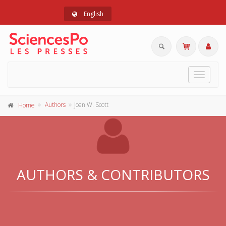
English
Toggle
navigat
Authors
Joan W. Scott
Home
AUTHORS & CONTRIBUTORS