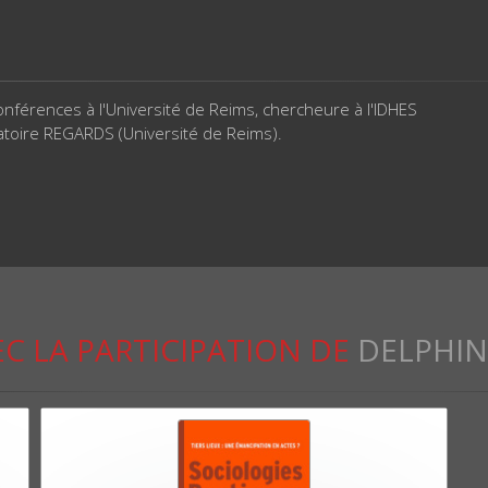
nférences à l'Université de Reims, chercheure à l'IDHES
toire REGARDS (Université de Reims).
C LA PARTICIPATION DE
DELPHIN