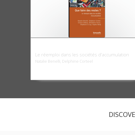
Que faire des restes ?
Le réemploi dans les sociétés d'accumulation
Natalie Benelli, Delphine Corteel
DISCOV