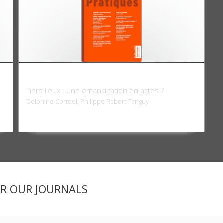
Sociologies pratiques 38, 2019
Tiers lieux : une émancipation en actes ?
Delphine Corteel, Philippe Robert-Tanguy
ER OUR JOURNALS