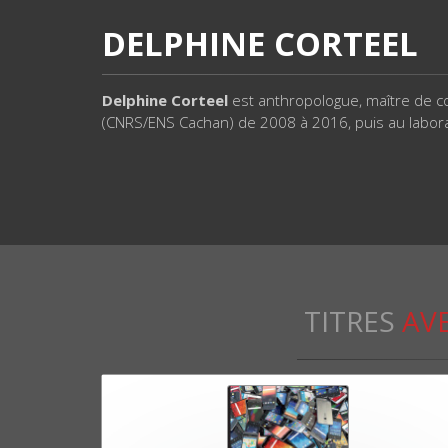
DELPHINE CORTEEL
Delphine Corteel
est anthropologue, maître de co
(CNRS/ENS Cachan) de 2008 à 2016, puis au labora
TITRES
AVE