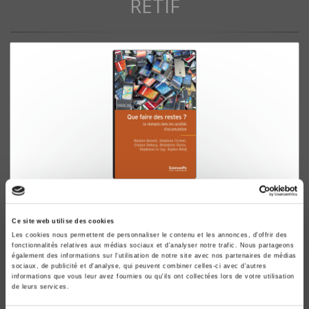
RÉTIF
Que faire des restes ?
Le réemploi dans les sociétés d'accumulation
Ce site web utilise des cookies
Natalie Benelli, Delphine Corteel
Les cookies nous permettent de personnaliser le contenu et les annonces, d'offrir des
fonctionnalités relatives aux médias sociaux et d'analyser notre trafic. Nous partageons
également des informations sur l'utilisation de notre site avec nos partenaires de médias
sociaux, de publicité et d'analyse, qui peuvent combiner celles-ci avec d'autres
informations que vous leur avez fournies ou qu'ils ont collectées lors de votre utilisation
de leurs services.