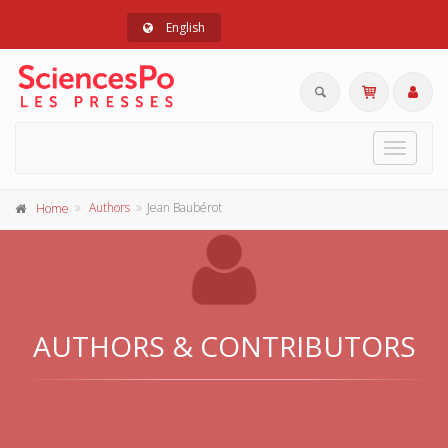
English
Toggle
navigat
Authors
Jean Baubérot
Home
AUTHORS & CONTRIBUTORS