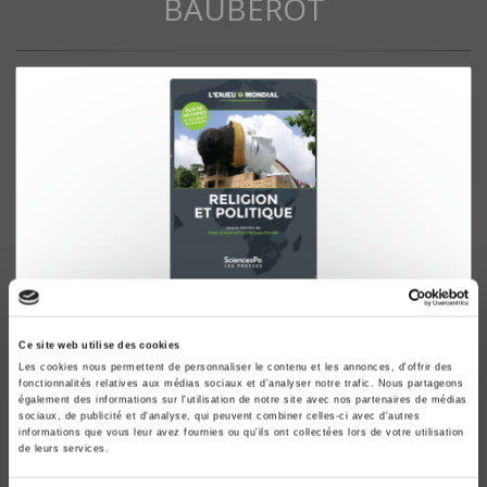
BAUBÉROT
L'Enjeu mondial. Religion & politique
Alain Dieckhoff, Philippe Portier
Ce site web utilise des cookies
Les cookies nous permettent de personnaliser le contenu et les annonces, d'offrir des
fonctionnalités relatives aux médias sociaux et d'analyser notre trafic. Nous partageons
également des informations sur l'utilisation de notre site avec nos partenaires de médias
sociaux, de publicité et d'analyse, qui peuvent combiner celles-ci avec d'autres
informations que vous leur avez fournies ou qu'ils ont collectées lors de votre utilisation
de leurs services.