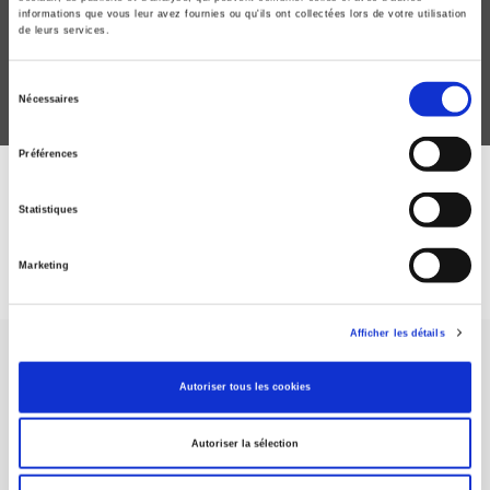
informations que vous leur avez fournies ou qu'ils ont collectées lors de votre utilisation
de leurs services.
Sélection
Nécessaires
du
consentement
Préférences
DISCOVER OUR JOURNALS
Statistiques
Subscribe today
Marketing
Afficher les détails
Autoriser tous les cookies
Autoriser la sélection
SCIENCES PO UNIVERSITY PRESS has a threefold role: to publish
original research, to edit reference works for student use, and to