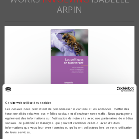
ARPIN
Les Politiques de biodiversité
Daniel Compagnon, Estienne Rodary
Ce site web utilise des cookies
Les cookies nous permettent de personnaliser le contenu et les annonces, d'offrir des
fonctionnalités relatives aux médias sociaux et d'analyser notre trafic. Nous partageons
également des informations sur l'utilisation de notre site avec nos partenaires de médias
sociaux, de publicité et d'analyse, qui peuvent combiner celles-ci avec d'autres
informations que vous leur avez fournies ou qu'ils ont collectées lors de votre utilisation
de leurs services.