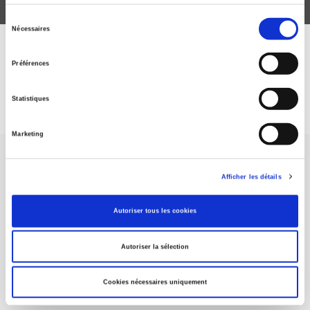
Sélection
Nécessaires
du
consentement
DISCOVER OUR JOURNALS
Préférences
Subscribe today
Statistiques
Marketing
Afficher les détails
Autoriser tous les cookies
SCIENCES PO UNIVERSITY PRESS has a threefold role: to publish
original research, to edit reference works for student use, and to
help public and political debate.
continue
Autoriser la sélection
Cookies nécessaires uniquement
CONTACTS