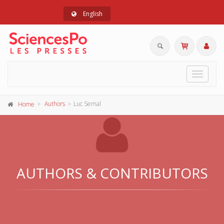
English
Toggle
navigat
Authors
Luc Semal
Home
AUTHORS & CONTRIBUTORS