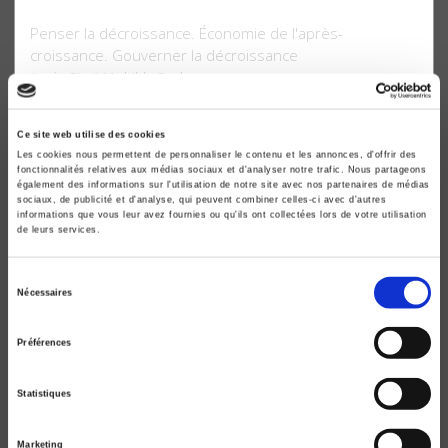
Politiques de l'Anthropocène
Penser la décroissance. Économie de l'après-
croissance. Gouverner la décroissance
Agnès Sinaï, Mathilde Szuba
Ce site web utilise des cookies
Les cookies nous permettent de personnaliser le contenu et les annonces, d'offrir des
fonctionnalités relatives aux médias sociaux et d'analyser notre trafic. Nous partageons
également des informations sur l'utilisation de notre site avec nos partenaires de médias
sociaux, de publicité et d'analyse, qui peuvent combiner celles-ci avec d'autres
informations que vous leur avez fournies ou qu'ils ont collectées lors de votre utilisation
de leurs services.
Sélection
Nécessaires
du
consentement
Préférences
Les Politiques de biodiversité
Daniel Compagnon, Estienne Rodary
Statistiques
Marketing