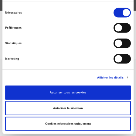
Sélection
Nécessaires
du
consentement
DISCOVER OUR JOURNALS
Préférences
Subscribe today
Statistiques
Marketing
Afficher les détails
Autoriser tous les cookies
SCIENCES PO UNIVERSITY PRESS has a threefold role: to publish
original research, to edit reference works for student use, and to
help public and political debate.
continue
Autoriser la sélection
Cookies nécessaires uniquement
CONTACTS