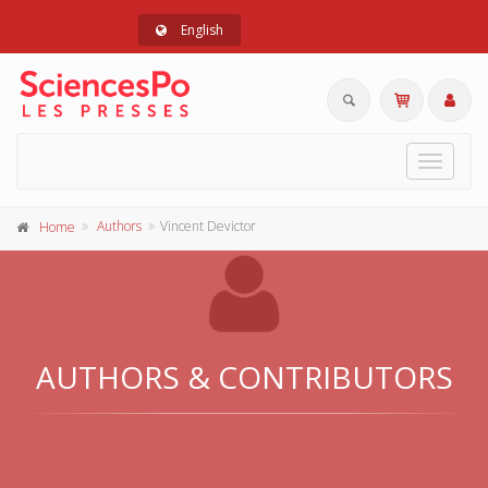
English
Toggle
navigat
Authors
Vincent Devictor
Home
AUTHORS & CONTRIBUTORS