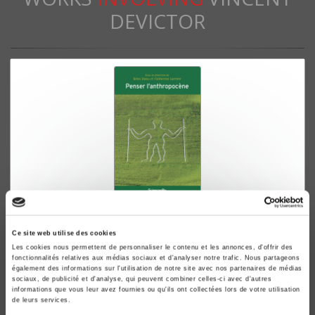
DEVICTOR
Penser l'Anthropocène
Rémi Beau, Catherine Larrère
Ce site web utilise des cookies
Les cookies nous permettent de personnaliser le contenu et les annonces, d'offrir des
Philippe Descola
fonctionnalités relatives aux médias sociaux et d'analyser notre trafic. Nous partageons
également des informations sur l'utilisation de notre site avec nos partenaires de médias
sociaux, de publicité et d'analyse, qui peuvent combiner celles-ci avec d'autres
informations que vous leur avez fournies ou qu'ils ont collectées lors de votre utilisation
de leurs services.