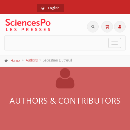
English
Toggle
navigat
Authors
Sébastien Dutreuil
Home
AUTHORS & CONTRIBUTORS