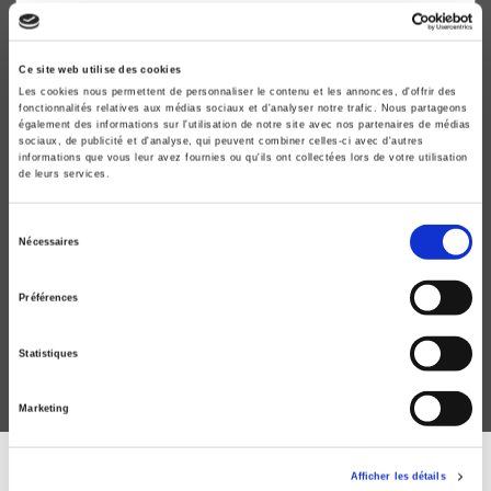
Ce site web utilise des cookies
Les cookies nous permettent de personnaliser le contenu et les annonces, d'offrir des
fonctionnalités relatives aux médias sociaux et d'analyser notre trafic. Nous partageons
également des informations sur l'utilisation de notre site avec nos partenaires de médias
sociaux, de publicité et d'analyse, qui peuvent combiner celles-ci avec d'autres
informations que vous leur avez fournies ou qu'ils ont collectées lors de votre utilisation
de leurs services.
Sélection
Penser l'Anthropocène
Nécessaires
du
Rémi Beau, Catherine Larrère
consentement
Philippe Descola
Préférences
Statistiques
Marketing
Afficher les détails
DISCOVER OUR JOURNALS