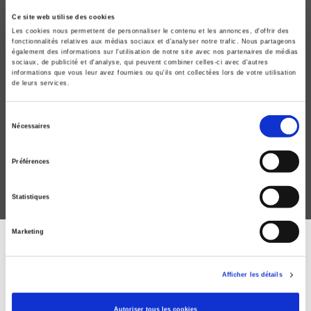
Ce site web utilise des cookies
Les cookies nous permettent de personnaliser le contenu et les annonces, d'offrir des
fonctionnalités relatives aux médias sociaux et d'analyser notre trafic. Nous partageons
également des informations sur l'utilisation de notre site avec nos partenaires de médias
sociaux, de publicité et d'analyse, qui peuvent combiner celles-ci avec d'autres
informations que vous leur avez fournies ou qu'ils ont collectées lors de votre utilisation
de leurs services.
Vingtième siècle 138, avril-juin 2018
1983, un tournant libéral ?
Sélection
Nécessaires
Florence Descamps, Laure Quennouëlle-Corre
du
consentement
Préférences
Statistiques
Marketing
DISCOVER OUR JOURNALS
Afficher les détails
Subscribe today
Autoriser tous les cookies