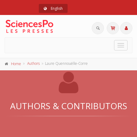
English
Toggle
navigat
Authors
Laure Quennouëlle-Corre
Home
AUTHORS & CONTRIBUTORS