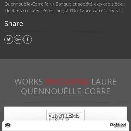
Quennouëlle-Corre (dir.), Banque et société xixe-xxie siècle :
identités croisées, Peter Lang, 2016). (laure.corre@noos.fr)
Share
WORKS
INVOLVING
LAURE
QUENNOUËLLE-CORRE