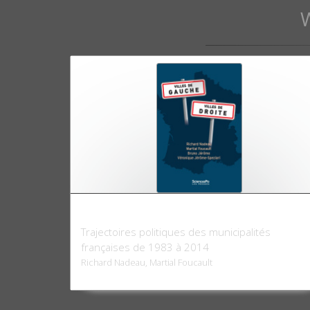
Villes de gauche, villes de droite
Trajectoires politiques des municipalités
françaises de 1983 à 2014
Richard Nadeau, Martial Foucault