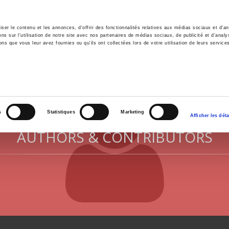
er le contenu et les annonces, d'offrir des fonctionnalités relatives aux médias sociaux et d'ana
 sur l'utilisation de notre site avec nos partenaires de médias sociaux, de publicité et d'analy
ns que vous leur avez fournies ou qu'ils ont collectées lors de votre utilisation de leurs service
e
Environment
History
International
Po
s
Statistiques
Marketing
Afficher les déta
AUTHORS & CONTRIBUTORS