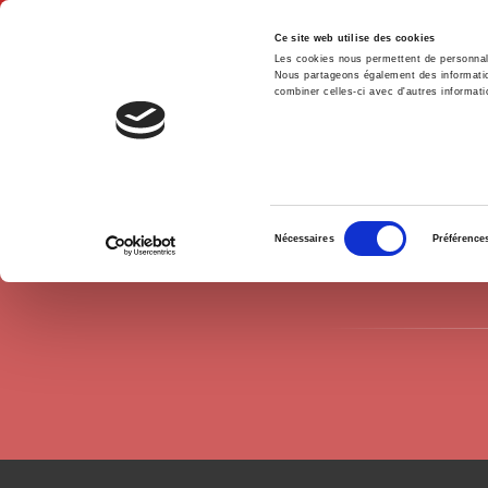
Ce site web utilise des cookies
Les cookies nous permettent de personnalis
Nous partageons également des informations
combiner celles-ci avec d'autres informatio
Hom
Authors
Bruno Jérôme
Home
Sélection
Nécessaires
Préférence
du
consentement