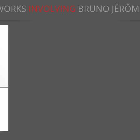
WORKS
INVOLVING
BRUNO JÉRÔM