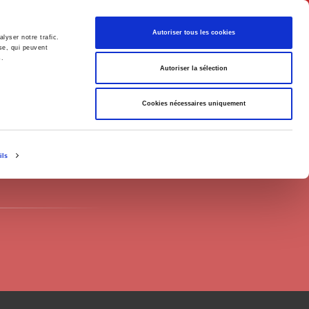
English
Autoriser tous les cookies
lyser notre trafic.
se, qui peuvent
s.
litics
Society
Autoriser la sélection
Cookies nécessaires uniquement
ils