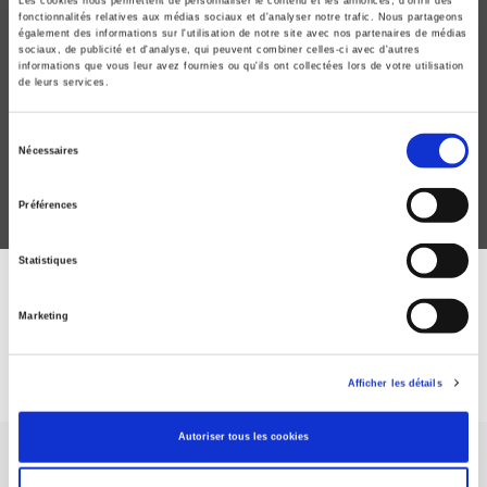
Les cookies nous permettent de personnaliser le contenu et les annonces, d'offrir des
fonctionnalités relatives aux médias sociaux et d'analyser notre trafic. Nous partageons
également des informations sur l'utilisation de notre site avec nos partenaires de médias
sociaux, de publicité et d'analyse, qui peuvent combiner celles-ci avec d'autres
Villes de gauche, villes de droite
informations que vous leur avez fournies ou qu'ils ont collectées lors de votre utilisation
de leurs services.
Trajectoires politiques des municipalités françaises de
1983 à 2014
Sélection
Richard Nadeau, Martial Foucault
Nécessaires
du
consentement
Préférences
Statistiques
DISCOVER OUR JOURNALS
Marketing
Subscribe today
Afficher les détails
Autoriser tous les cookies