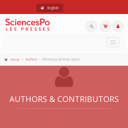
English
Toggle
navigat
Authors
Véronique Jérôme-Speziari
Home
AUTHORS & CONTRIBUTORS