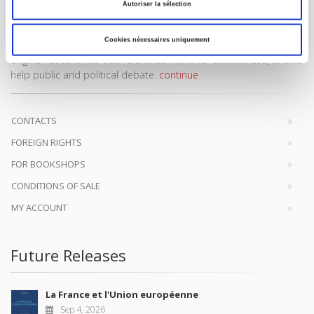
Autoriser la sélection
Cookies nécessaires uniquement
SCIENCES PO UNIVERSITY PRESS has a threefold role: to publish
original research, to edit reference works for student use, and to
help public and political debate.
continue
CONTACTS
FOREIGN RIGHTS
FOR BOOKSHOPS
CONDITIONS OF SALE
MY ACCOUNT
Future Releases
La France et l'Union européenne
Sep 4, 2026