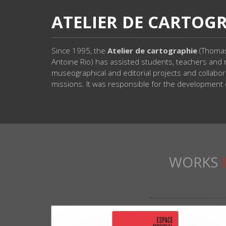
ATELIER DE CARTOGR
Since 1995, the
Atelier de cartographie
(Thomas 
Antoine Rio) has assisted students, teachers and r
museographical and editorial projects and collabor
missions. It was responsible for the development o
WORKS