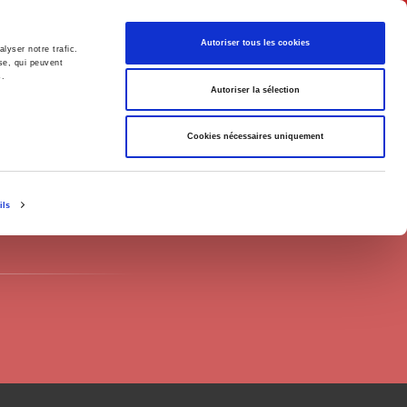
English
Autoriser tous les cookies
lyser notre trafic.
se, qui peuvent
s.
litics
Society
Autoriser la sélection
Cookies nécessaires uniquement
ils