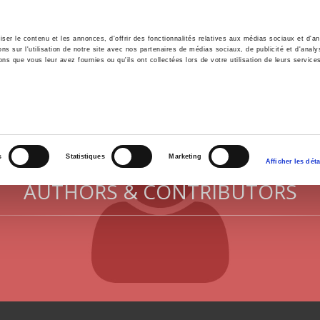
er le contenu et les annonces, d'offrir des fonctionnalités relatives aux médias sociaux et d'ana
 sur l'utilisation de notre site avec nos partenaires de médias sociaux, de publicité et d'analy
ns que vous leur avez fournies ou qu'ils ont collectées lors de votre utilisation de leurs service
e
Environment
History
International
Po
s
Statistiques
Marketing
Afficher les déta
AUTHORS & CONTRIBUTORS