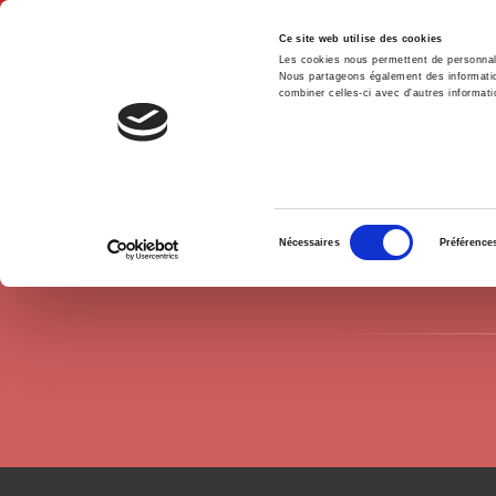
Ce site web utilise des cookies
Les cookies nous permettent de personnalis
Nous partageons également des informations
combiner celles-ci avec d'autres informatio
Hom
Authors
Atelier de cartographie de Sciences Po
Home
Sélection
Nécessaires
Préférence
du
consentement