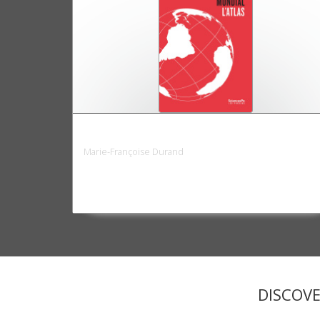
Atlas espace mondial
Marie-Françoise Durand
DISCOV