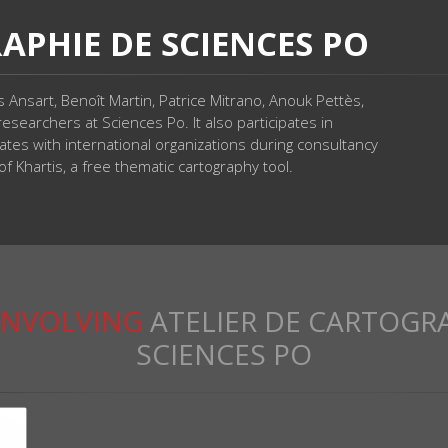
APHIE DE SCIENCES PO
Ansart, Benoît Martin, Patrice Mitrano, Anouk Pettès,
esearchers at Sciences Po. It also participates in
ates with international organizations during consultancy
f Khartis, a free thematic cartography tool.
INVOLVING
ATELIER DE CARTOGR
SCIENCES PO