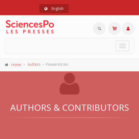
English
Toggle
navigat
Authors
Paweø Korzec
Home
AUTHORS & CONTRIBUTORS