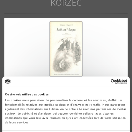
KORZEC
Juifs en Pologne
La question juive pendant l'entre-deux-guerres
Ce site web utilise des cookies
Paweø Korzec
Les cookies nous permettent de personnaliser le contenu et les annonces, d'offrir des
fonctionnalités relatives aux médias sociaux et d'analyser notre trafic. Nous partageons
également des informations sur l'utilisation de notre site avec nos partenaires de médias
sociaux, de publicité et d'analyse, qui peuvent combiner celles-ci avec d'autres
informations que vous leur avez fournies ou qu'ils ont collectées lors de votre utilisation
de leurs services.