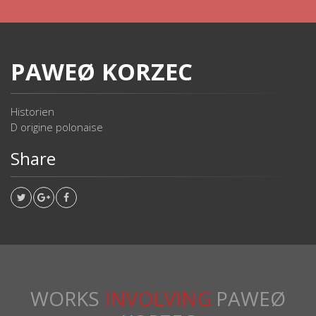
PAWEØ KORZEC
Historien
D origine polonaise
Share
WORKS
INVOLVING
PAWEØ