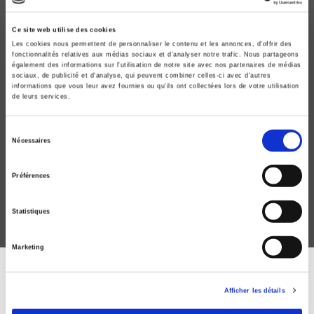
Ce site web utilise des cookies
Les cookies nous permettent de personnaliser le contenu et les annonces, d'offrir des
fonctionnalités relatives aux médias sociaux et d'analyser notre trafic. Nous partageons
également des informations sur l'utilisation de notre site avec nos partenaires de médias
sociaux, de publicité et d'analyse, qui peuvent combiner celles-ci avec d'autres
informations que vous leur avez fournies ou qu'ils ont collectées lors de votre utilisation
de leurs services.
Blanc de plomb
Sélection
Nécessaires
Histoire d'un poison légal
du
Judith Rainhorn
consentement
Préférences
Statistiques
Marketing
DISCOVER OUR JOURNALS
Afficher les détails