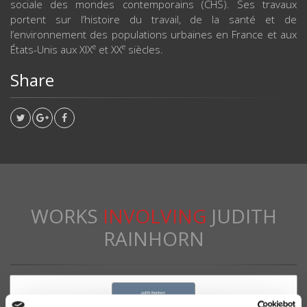
sociale des mondes contemporains (CHS). Ses travaux
portent sur l’histoire du travail, de la santé et de
l’environnement des populations urbaines en France et aux
e
e
États-Unis aux XIX
et XX
siècles.
Share
WORKS
INVOLVING
JUDITH
RAINHORN