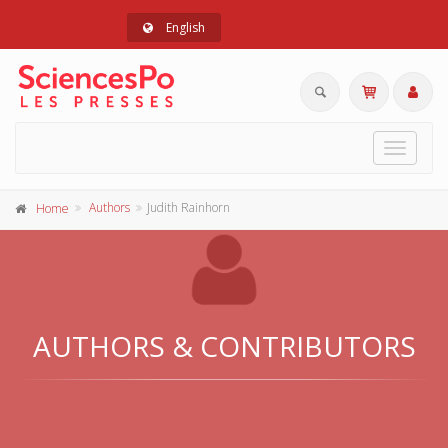
English
Toggle
navigat
Authors
Judith Rainhorn
Home
AUTHORS & CONTRIBUTORS