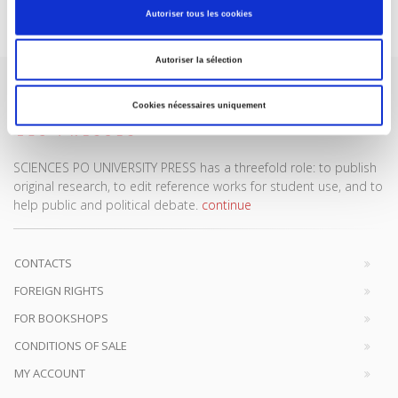
Subscribe today
Autoriser tous les cookies
Autoriser la sélection
Cookies nécessaires uniquement
SCIENCES PO UNIVERSITY PRESS has a threefold role: to publish
original research, to edit reference works for student use, and to
help public and political debate.
continue
CONTACTS
FOREIGN RIGHTS
FOR BOOKSHOPS
CONDITIONS OF SALE
MY ACCOUNT