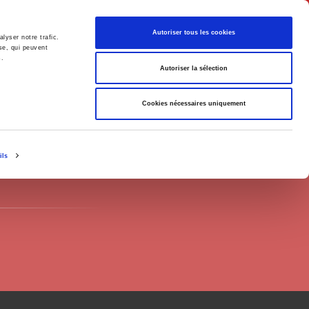
English
Autoriser tous les cookies
lyser notre trafic.
se, qui peuvent
s.
litics
Society
Autoriser la sélection
Cookies nécessaires uniquement
ils