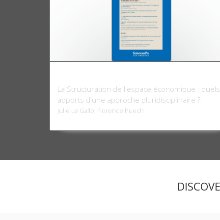
Revue économique 70-3, mai 2019
La Structuration de l'espace économique : quels
apports d'une approche pluridisciplinaire ?
Julie Le Gallo, Florence Puech
DISCOV