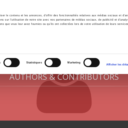
er le contenu et les annonces, d'offrir des fonctionnalités relatives aux médias sociaux et d'ana
 sur l'utilisation de notre site avec nos partenaires de médias sociaux, de publicité et d'analy
ns que vous leur avez fournies ou qu'ils ont collectées lors de votre utilisation de leurs service
e
Environment
History
International
Po
s
Statistiques
Marketing
Afficher les déta
AUTHORS & CONTRIBUTORS