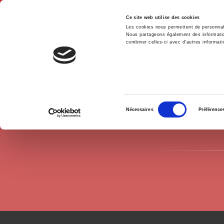
Ce site web utilise des cookies
Les cookies nous permettent de personnalis
Nous partageons également des informations
combiner celles-ci avec d'autres informatio
Hom
Authors
Julie Le Gallo
Home
Sélection
Nécessaires
Préférence
du
consentement