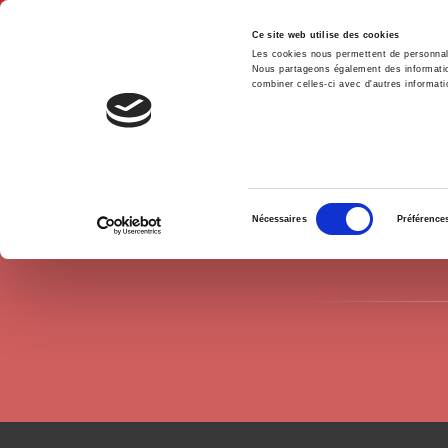
Ce site web utilise des cookies
Les cookies nous permettent de personnalis
Nous partageons également des informations
combiner celles-ci avec d'autres informatio
Hom
Authors
Christophe Jamin
Home
Sélection
Nécessaires
Préférence
du
consentement