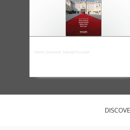
La Ve République démystifiée
Olivier Duhamel, Martial Foucault
DISCOV