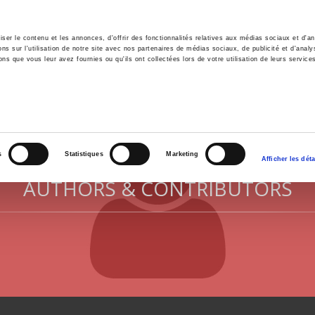
er le contenu et les annonces, d'offrir des fonctionnalités relatives aux médias sociaux et d'ana
 sur l'utilisation de notre site avec nos partenaires de médias sociaux, de publicité et d'analy
ns que vous leur avez fournies ou qu'ils ont collectées lors de votre utilisation de leurs service
e
Environment
History
International
Po
s
Statistiques
Marketing
Afficher les déta
AUTHORS & CONTRIBUTORS