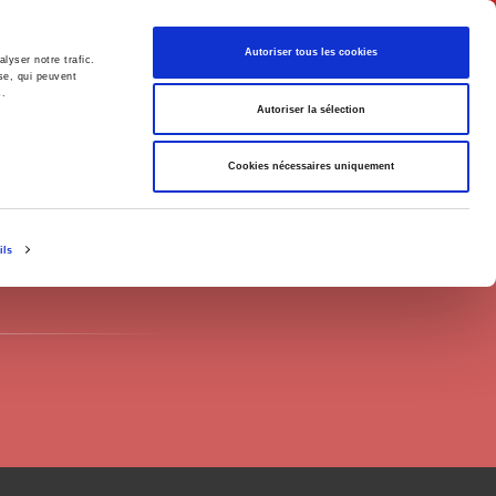
English
Autoriser tous les cookies
lyser notre trafic.
se, qui peuvent
s.
litics
Society
Autoriser la sélection
Cookies nécessaires uniquement
ils