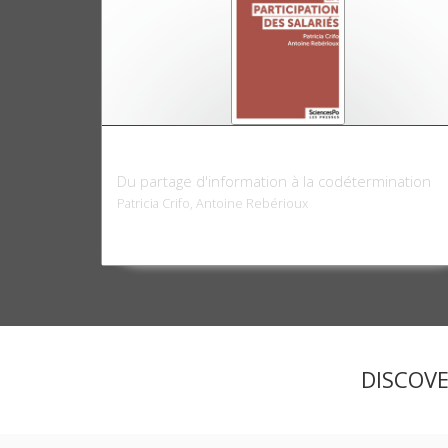
La Participation des salariés
Du partage d'information à la codétermination
Patricia Crifo, Antoine Rebérioux
DISCOV