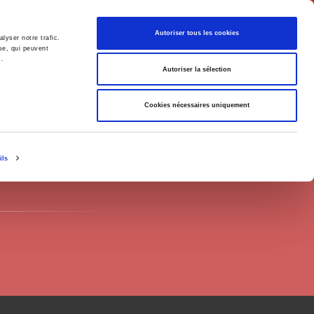
English
Autoriser tous les cookies
lyser notre trafic.
se, qui peuvent
s.
litics
Society
Autoriser la sélection
Cookies nécessaires uniquement
ils