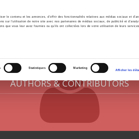
er le contenu et les annonces, d'offrir des fonctionnalités relatives aux médias sociaux et d'ana
 sur l'utilisation de notre site avec nos partenaires de médias sociaux, de publicité et d'analy
ns que vous leur avez fournies ou qu'ils ont collectées lors de votre utilisation de leurs service
e
Environment
History
International
Po
s
Statistiques
Marketing
Afficher les déta
AUTHORS & CONTRIBUTORS