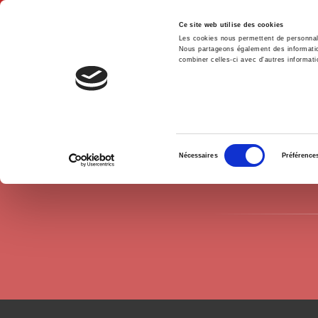
Ce site web utilise des cookies
Les cookies nous permettent de personnalis
Nous partageons également des informations
combiner celles-ci avec d'autres informatio
Hom
Authors
Antoine Rebérioux
Home
Sélection
Nécessaires
Préférence
du
consentement