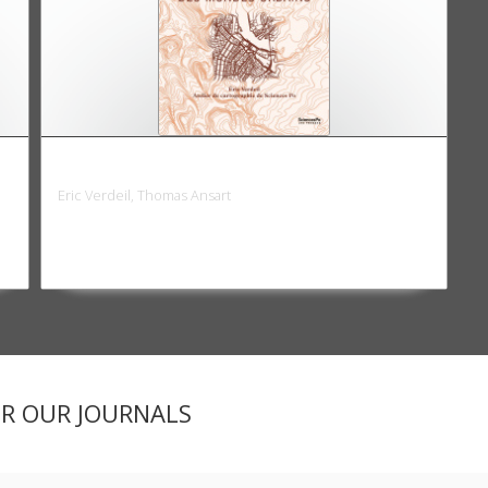
Atlas des mondes urbains
Eric Verdeil, Thomas Ansart
ER OUR JOURNALS