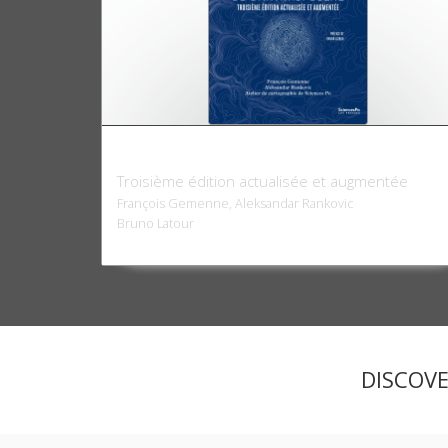
Atlas de l'Anthropocène
Troisième édition actualisée et augmentée
François Gemenne, Aleksandar Rankovic
Bruno Latour
DISCOV