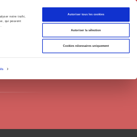
English
Autoriser tous les cookies
lyser notre trafic.
se, qui peuvent
s.
litics
Society
Autoriser la sélection
Cookies nécessaires uniquement
ils