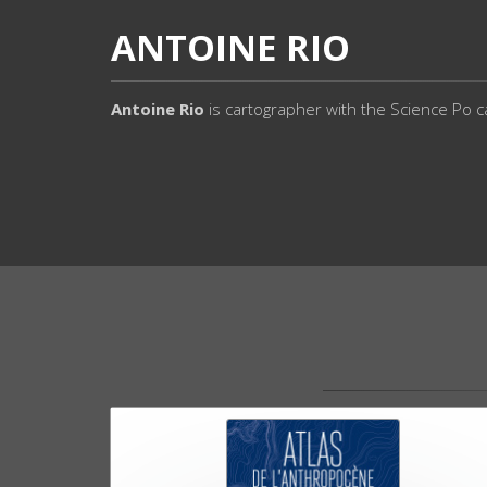
ANTOINE RIO
Antoine Rio
is cartographer with the Science Po 