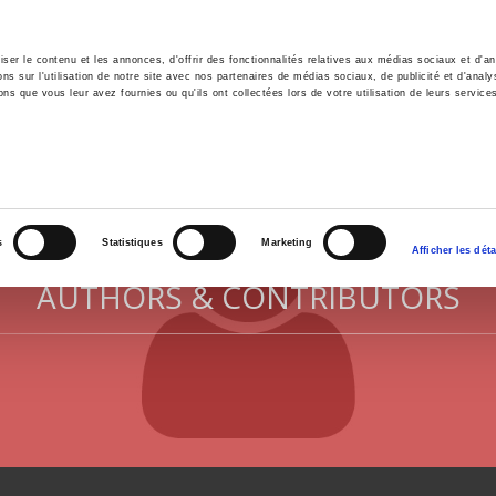
er le contenu et les annonces, d'offrir des fonctionnalités relatives aux médias sociaux et d'ana
 sur l'utilisation de notre site avec nos partenaires de médias sociaux, de publicité et d'analy
ns que vous leur avez fournies ou qu'ils ont collectées lors de votre utilisation de leurs service
e
Environment
History
International
Po
s
Statistiques
Marketing
Afficher les déta
AUTHORS & CONTRIBUTORS