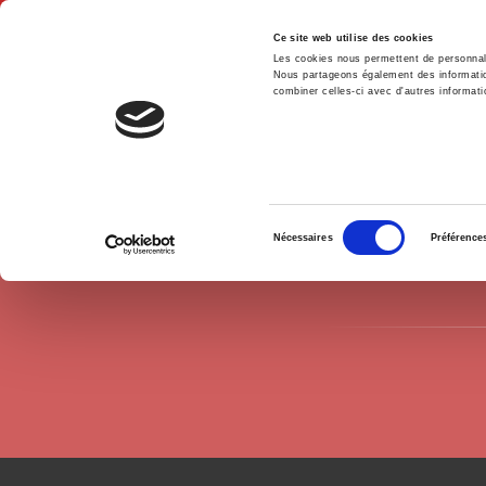
Ce site web utilise des cookies
Les cookies nous permettent de personnalis
Nous partageons également des informations
combiner celles-ci avec d'autres informatio
Hom
Authors
Antoine Rio
Home
Sélection
Nécessaires
Préférence
du
consentement