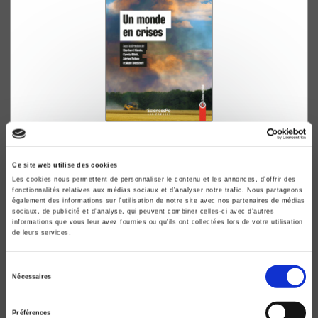
Un monde en crises
Eberhard Kienle, Carola Klöck
Ce site web utilise des cookies
Les cookies nous permettent de personnaliser le contenu et les annonces, d'offrir des
fonctionnalités relatives aux médias sociaux et d'analyser notre trafic. Nous partageons
également des informations sur l'utilisation de notre site avec nos partenaires de médias
sociaux, de publicité et d'analyse, qui peuvent combiner celles-ci avec d'autres
informations que vous leur avez fournies ou qu'ils ont collectées lors de votre utilisation
de leurs services.
Sélection
Nécessaires
du
consentement
Préférences