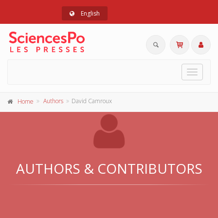
English
Toggle
navigat
Authors
David Camroux
Home
AUTHORS & CONTRIBUTORS