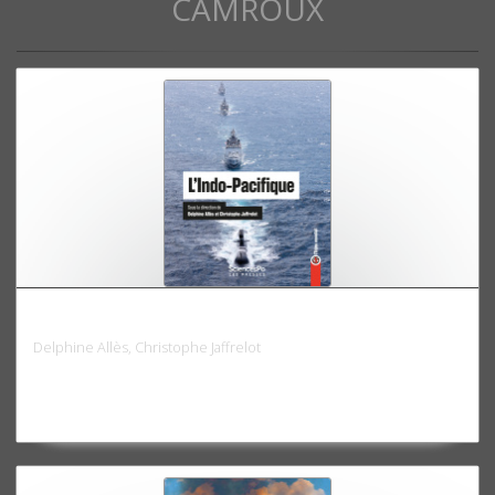
CAMROUX
L'indo-Pacifique
Delphine Allès, Christophe Jaffrelot