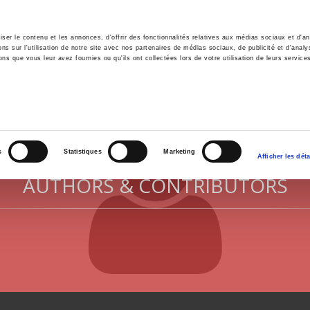
er le contenu et les annonces, d'offrir des fonctionnalités relatives aux médias sociaux et d'ana
 sur l'utilisation de notre site avec nos partenaires de médias sociaux, de publicité et d'analy
ns que vous leur avez fournies ou qu'ils ont collectées lors de votre utilisation de leurs service
e
Environment
History
International
Po
s
Statistiques
Marketing
Afficher les déta
AUTHORS & CONTRIBUTORS