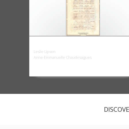
Les grands thèmes de la pensée politique
Leslie Lipson
Anne-Emmanuelle Chaudesaigues
DISCOV