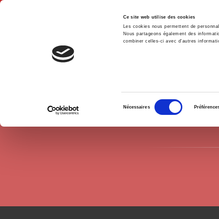
Ce site web utilise des cookies
Les cookies nous permettent de personnalis
Nous partageons également des informations
combiner celles-ci avec d'autres informatio
Hom
Authors
Leslie Lipson
Home
Sélection
Nécessaires
Préférence
du
consentement