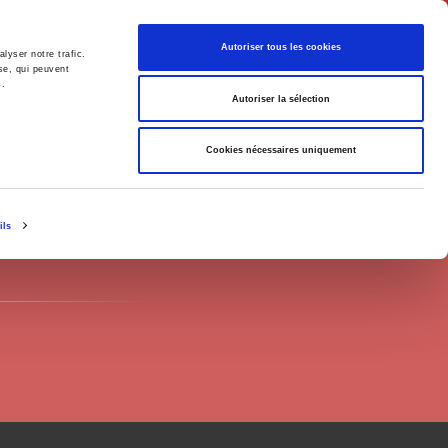
English
Autoriser tous les cookies
lyser notre trafic.
se, qui peuvent
s.
litics
Society
Autoriser la sélection
Cookies nécessaires uniquement
ils