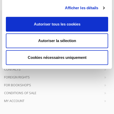
Afficher les détails
Autoriser tous les cookies
Autoriser la sélection
SCIENCES PO UNIVERSITY PRESS has a threefold role: to publish
original research, to edit reference works for student use, and to
help public and political debate.
continue
Cookies nécessaires uniquement
CONTACTS
FOREIGN RIGHTS
FOR BOOKSHOPS
CONDITIONS OF SALE
MY ACCOUNT