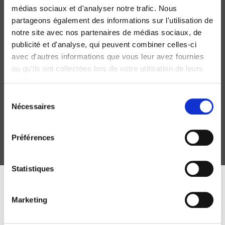
médias sociaux et d'analyser notre trafic. Nous
partageons également des informations sur l'utilisation de
notre site avec nos partenaires de médias sociaux, de
publicité et d'analyse, qui peuvent combiner celles-ci
avec d'autres informations que vous leur avez fournies
ou qu'ils ont collectées lors de votre utilisation de leurs
Raisons politiques 75, août 2019
services.
Démocratie radicale : retours critiques
Sélection
Martin Deleixhe, Florence Delmotte
Nécessaires
du
consentement
Préférences
Statistiques
DISCOVER OUR JOURNALS
Marketing
Subscribe today