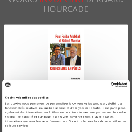
HOURCADE
Pour Fariba Adelkhah et Roland Marchal.
Chercheurs en périls
Ce site web utilise des cookies
Les cookies nous permettent de personnaliser le contenu et les annonces, d'offrir des
Jean-François Bayart, Ariel Colonomos, Alain Dieckhoff
fonctionnalités relatives aux médias sociaux et d'analyser notre trafic. Nous partageons
également des informations sur l'utilisation de notre site avec nos partenaires de médias
sociaux, de publicité et d'analyse, qui peuvent combiner celles-ci avec d'autres
informations que vous leur avez fournies ou qu'ils ont collectées lors de votre utilisation
de leurs services.