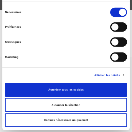
Sélection
Nécessaires
du
consentement
DISCOVER OUR JOURNALS
Préférences
Subscribe today
Statistiques
Marketing
Afficher les détails
Autoriser tous les cookies
SCIENCES PO UNIVERSITY PRESS has a threefold role: to publish
original research, to edit reference works for student use, and to
help public and political debate.
continue
Autoriser la sélection
Cookies nécessaires uniquement
CONTACTS