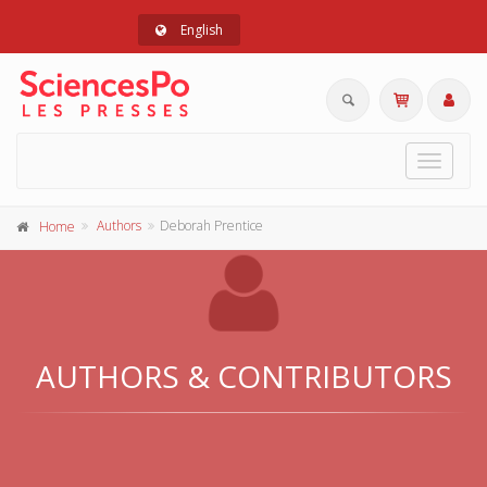
English
Toggle
navigat
Authors
Deborah Prentice
Home
AUTHORS & CONTRIBUTORS