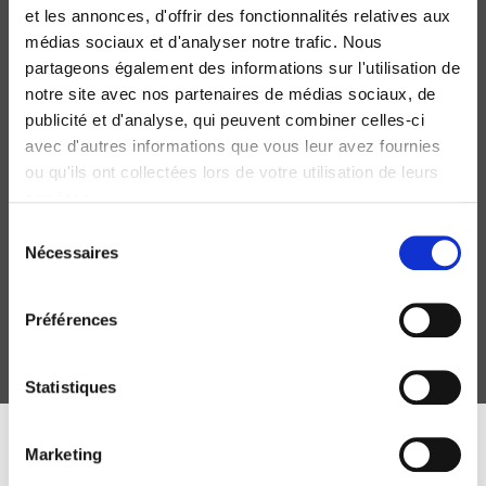
et les annonces, d'offrir des fonctionnalités relatives aux
médias sociaux et d'analyser notre trafic. Nous
partageons également des informations sur l'utilisation de
notre site avec nos partenaires de médias sociaux, de
publicité et d'analyse, qui peuvent combiner celles-ci
avec d'autres informations que vous leur avez fournies
ou qu'ils ont collectées lors de votre utilisation de leurs
services.
Sociologies pratiques 49, 2024
Sélection
Diriger des petites et des moyennes entreprises : un
Nécessaires
du
patronat qui tient au travail ?
consentement
Sophie Louey, Jean-Marie Pillon
Préférences
Statistiques
DISCOVER OUR JOURNALS
Marketing