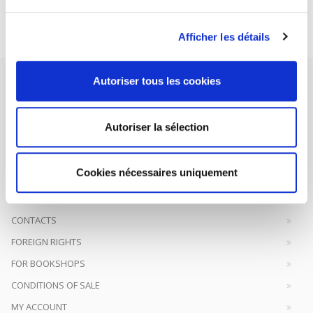
Subscribe today
Afficher les détails
Autoriser tous les cookies
Autoriser la sélection
SCIENCES PO UNIVERSITY PRESS has a threefold role: to publish
original research, to edit reference works for student use, and to
Cookies nécessaires uniquement
help public and political debate.
continue
CONTACTS
FOREIGN RIGHTS
FOR BOOKSHOPS
CONDITIONS OF SALE
MY ACCOUNT