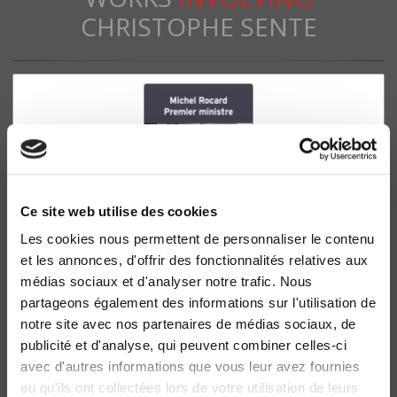
CHRISTOPHE SENTE
Ce site web utilise des cookies
Les cookies nous permettent de personnaliser le contenu
et les annonces, d'offrir des fonctionnalités relatives aux
Michel Rocard Premier ministre
médias sociaux et d'analyser notre trafic. Nous
La deuxième gauche et le pouvoir (1988-1991)
partageons également des informations sur l'utilisation de
Alain Bergounioux, Mathieu Fulla
notre site avec nos partenaires de médias sociaux, de
publicité et d'analyse, qui peuvent combiner celles-ci
avec d'autres informations que vous leur avez fournies
ou qu'ils ont collectées lors de votre utilisation de leurs