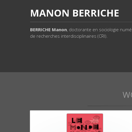
MANON BERRICHE
BERRICHE Manon
, doctorante en sociologie num
de recherches interdisciplinaires (CRI).
W