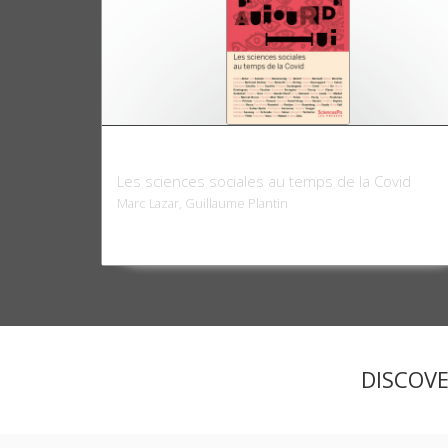
Le Monde d'aujourd'hui
Les sciences sociales au temps de la Covid
Marc Lazar, Guillaume Plantin
DISCOV