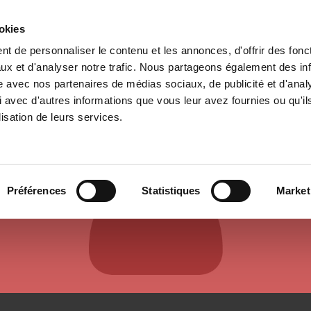
ookies
t de personnaliser le contenu et les annonces, d'offrir des fonct
e
Environment
History
International
Po
ux et d'analyser notre trafic. Nous partageons également des in
site avec nos partenaires de médias sociaux, de publicité et d'anal
 avec d'autres informations que vous leur avez fournies ou qu'il
lisation de leurs services.
AUTHORS & CONTRIBUTORS
Préférences
Statistiques
Market