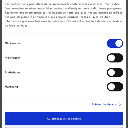
Les cookies nous permettent de personnaliser le contenu et les annonces, d'offrir des
fonctionnalités relatives aux médias sociaux et d'analyser notre trafic. Nous partageons
également des informations sur l'utilisation de notre site avec nos partenaires de médias
sociaux, de publicité et d'analyse, qui peuvent combiner celles-ci avec d'autres
informations que vous leur avez fournies ou qu'ils ont collectées lors de votre utilisation
de leurs services.
Sélection
Nécessaires
du
Sciences Po, le roman vrai
consentement
Version collector
Préférences
Marie Scot
Statistiques
Marketing
Afficher les détails
Autoriser tous les cookies