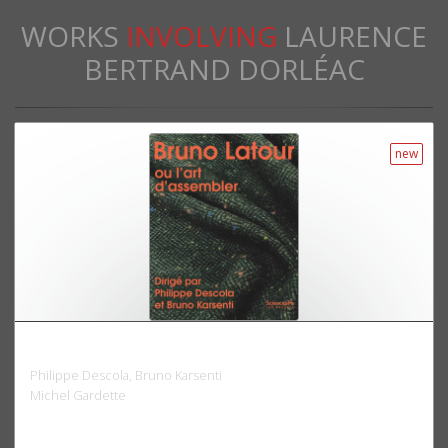
WORKS
INVOLVING
LAURENCE
BERTRAND DORLÉAC
new
Bruno Latour ou l'art d'assembler
Philippe Descola, Bruno Karsenti
Michel Gardette