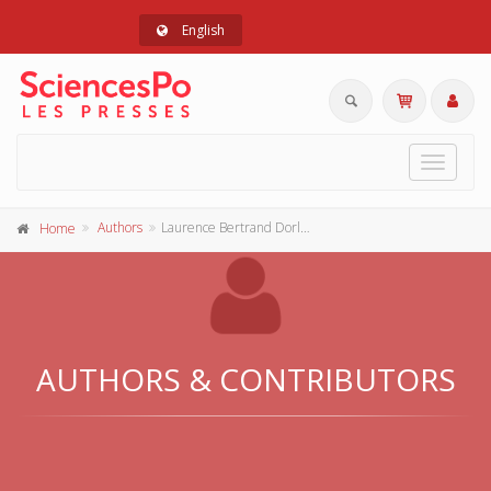
English
Toggle
navigat
Authors
Laurence Bertrand Dorléac
Home
AUTHORS & CONTRIBUTORS