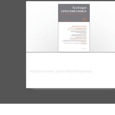
Critique internationale 89 - Etats
d'émergence en Afrique
Antoine Kernen, Guive Khan-Mohammad