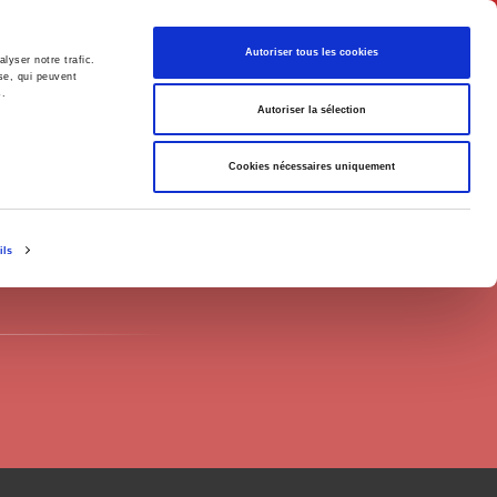
English
Autoriser tous les cookies
lyser notre trafic.
se, qui peuvent
s.
litics
Society
Autoriser la sélection
Cookies nécessaires uniquement
ils