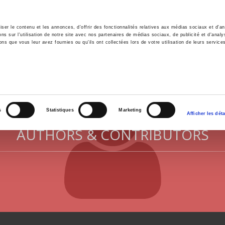
er le contenu et les annonces, d'offrir des fonctionnalités relatives aux médias sociaux et d'ana
 sur l'utilisation de notre site avec nos partenaires de médias sociaux, de publicité et d'analy
ns que vous leur avez fournies ou qu'ils ont collectées lors de votre utilisation de leurs service
e
Environment
History
International
Po
s
Statistiques
Marketing
Afficher les déta
AUTHORS & CONTRIBUTORS