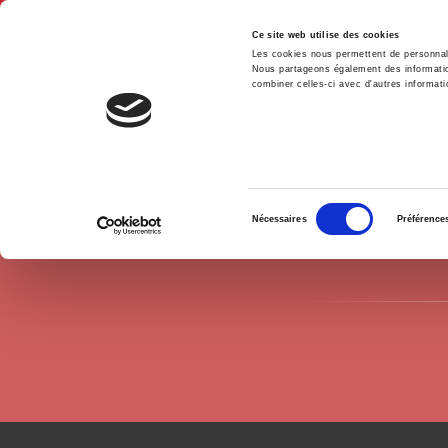
Ce site web utilise des cookies
Les cookies nous permettent de personnalis
Nous partageons également des informations
combiner celles-ci avec d'autres informatio
Hom
Authors
Guive Khan-Mohammad
Home
Sélection
Nécessaires
Préférence
du
consentement