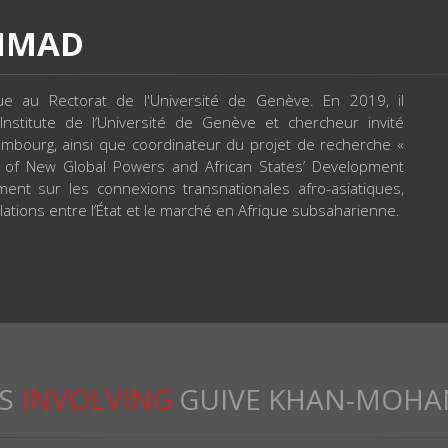
MMAD
que au Rectorat de l'Université de Genève. En 2019, il
nstitute de l’Université de Genève et chercheur invité
Édimbourg, ainsi que coordinateur du projet de recherche «
e of New Global Powers and African States’ Development
ment sur les connexions transnationales afro-asiatiques,
lations entre l’État et le marché en Afrique subsaharienne.
S
INVOLVING
GUIVE KHAN-MOH