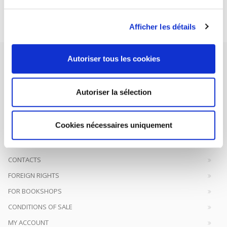
Subscribe today
Afficher les détails
Autoriser tous les cookies
Autoriser la sélection
SCIENCES PO UNIVERSITY PRESS has a threefold role: to publish
original research, to edit reference works for student use, and to
Cookies nécessaires uniquement
help public and political debate.
continue
CONTACTS
FOREIGN RIGHTS
FOR BOOKSHOPS
CONDITIONS OF SALE
MY ACCOUNT