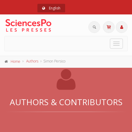
English
Toggle
navigat
Authors
Simon Persico
Home
AUTHORS & CONTRIBUTORS