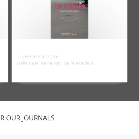
Jeunesses
D'une crise à l'autre
Yaëlle Amsellem-Mainguy, Laurent Lardeux
ER OUR JOURNALS