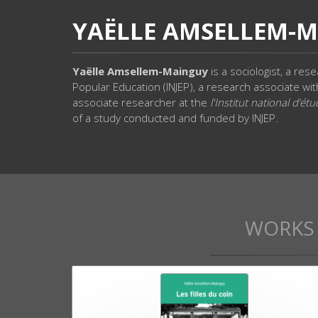
YAËLLE AMSELLEM-
Yaëlle Amsellem-Mainguy
is a sociologist, a res
Popular Education (INJEP), a research associate wi
associate researcher at the
l'Institut national d’
of a study conducted and funded by INJEP.
WORKS