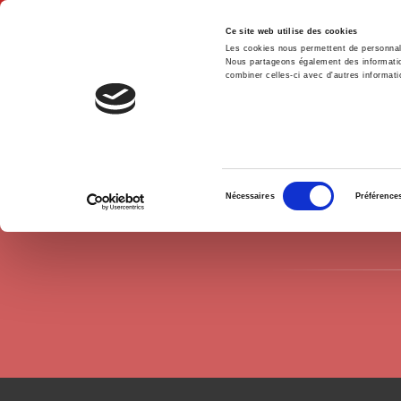
Ce site web utilise des cookies
Les cookies nous permettent de personnalis
Nous partageons également des informations
combiner celles-ci avec d'autres informatio
Hom
Authors
Yaëlle Amsellem-Mainguy
Home
Sélection
Nécessaires
Préférence
du
consentement