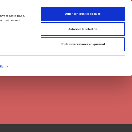
English
Autoriser tous les cookies
lyser notre trafic.
se, qui peuvent
s.
litics
Society
Autoriser la sélection
Cookies nécessaires uniquement
ils