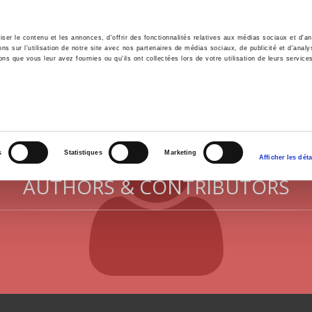
er le contenu et les annonces, d'offrir des fonctionnalités relatives aux médias sociaux et d'ana
 sur l'utilisation de notre site avec nos partenaires de médias sociaux, de publicité et d'analy
ns que vous leur avez fournies ou qu'ils ont collectées lors de votre utilisation de leurs service
e
Environment
History
International
Po
s
Statistiques
Marketing
Afficher les déta
AUTHORS & CONTRIBUTORS