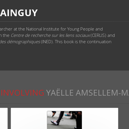
MAINGUY
earcher at the National Institute for Young People and
th the
Centre de recherche sur les liens sociaux
(CERLIS) and
études démographiques
(INED). This book is the continuation
INVOLVING
YAËLLE AMSELLEM-