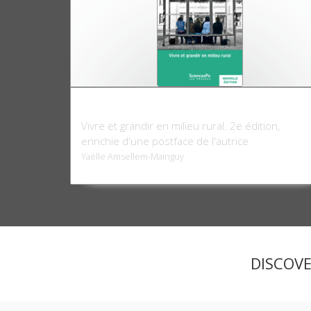
Les filles du coin
Vivre et grandir en milieu rural. 2e édition,
enrichie d'une postface de l'autrice
Yaëlle Amsellem-Mainguy
DISCOV