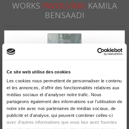
WORKS
INVOLVING
KAMILA
BENSAADI
Ce site web utilise des cookies
Les cookies nous permettent de personnaliser le contenu
et les annonces, d'offrir des fonctionnalités relatives aux
médias sociaux et d'analyser notre trafic. Nous
Violences politiques en France
partageons également des informations sur l'utilisation de
De 1986 à nos jours
notre site avec nos partenaires de médias sociaux, de
Isabelle Sommier, François Audigier
publicité et d'analyse, qui peuvent combiner celles-ci
avec d'autres informations que vous leur avez fournies