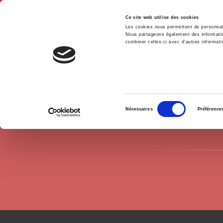
Ce site web utilise des cookies
Les cookies nous permettent de personnalis
Nous partageons également des informations
combiner celles-ci avec d'autres informatio
Hom
Authors
Pascal Ughetto
Home
Sélection
Nécessaires
Préférence
du
consentement