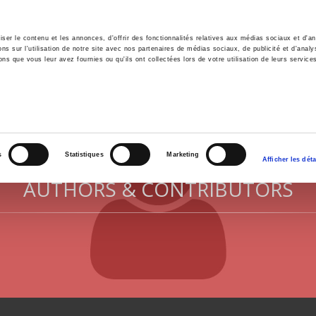
er le contenu et les annonces, d'offrir des fonctionnalités relatives aux médias sociaux et d'ana
 sur l'utilisation de notre site avec nos partenaires de médias sociaux, de publicité et d'analy
ns que vous leur avez fournies ou qu'ils ont collectées lors de votre utilisation de leurs service
e
Environment
History
International
Po
s
Statistiques
Marketing
Afficher les déta
AUTHORS & CONTRIBUTORS