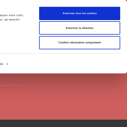
English
Autoriser tous les cookies
lyser notre trafic.
se, qui peuvent
s.
litics
Society
Autoriser la sélection
Cookies nécessaires uniquement
ils