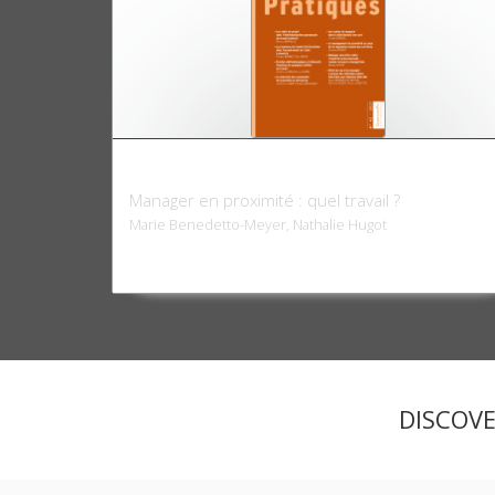
Sociologies pratiques 42 - 2021
Manager en proximité : quel travail ?
Marie Benedetto-Meyer, Nathalie Hugot
DISCOV