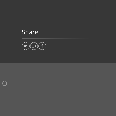
Share
TO