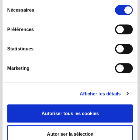
Sélection
DISCOVER OUR JOURNALS
Nécessaires
du
consentement
Subscribe today
Préférences
Statistiques
Marketing
SCIENCES PO UNIVERSITY PRESS has a threefold role: to publish
original research, to edit reference works for student use, and to
help public and political debate.
continue
Afficher les détails
CONTACTS
Autoriser tous les cookies
FOREIGN RIGHTS
FOR BOOKSHOPS
Autoriser la sélection