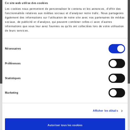
Ce site web utilise des cookies
Les cookies nous permettent de personnaliser le contenu et les annonces, d'offrir des
fonctionnalités relatives aux médias sociaux et d'analyser notre trafic. Nous partageons
également des informations sur l'utilisation de notre site avec nos partenaires de médias
sociaux, de publicité et d'analyse, qui peuvent combiner celles-ci avec d'autres
informations que vous leur avez fournies ou qu'ils ont collectées lors de votre utilisation
de leurs services.
Raisons politiques 82, mai 2021
Politique du tirage au sort
Sélection
Lionel Cordier, Marie Montagnon
Nécessaires
du
consentement
Préférences
Statistiques
Marketing
DISCOVER OUR JOURNALS
Afficher les détails
Subscribe today
Autoriser tous les cookies