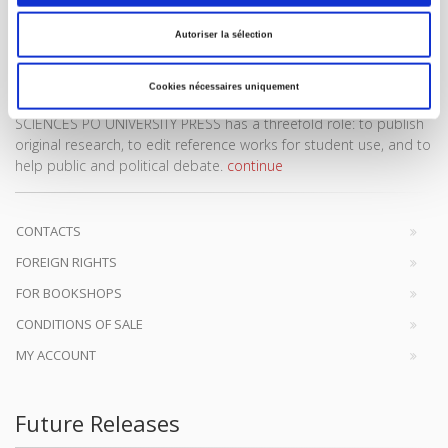
Autoriser la sélection
Cookies nécessaires uniquement
SCIENCES PO UNIVERSITY PRESS has a threefold role: to publish
original research, to edit reference works for student use, and to
help public and political debate.
continue
CONTACTS
FOREIGN RIGHTS
FOR BOOKSHOPS
CONDITIONS OF SALE
MY ACCOUNT
Future Releases