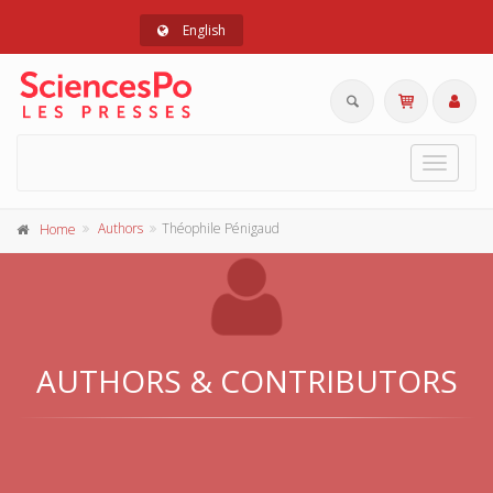
English
Toggle
navigat
Authors
Théophile Pénigaud
Home
AUTHORS & CONTRIBUTORS