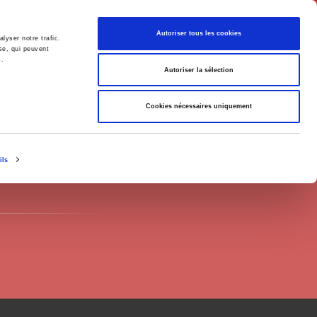
English
Autoriser tous les cookies
lyser notre trafic.
se, qui peuvent
s.
litics
Society
Autoriser la sélection
Cookies nécessaires uniquement
ils