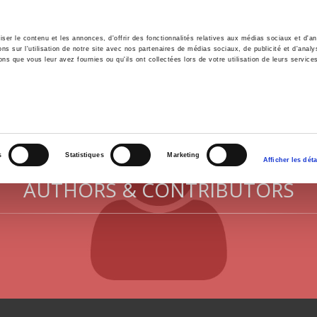
er le contenu et les annonces, d'offrir des fonctionnalités relatives aux médias sociaux et d'ana
 sur l'utilisation de notre site avec nos partenaires de médias sociaux, de publicité et d'analy
ns que vous leur avez fournies ou qu'ils ont collectées lors de votre utilisation de leurs service
e
Environment
History
International
Po
s
Statistiques
Marketing
Afficher les déta
AUTHORS & CONTRIBUTORS