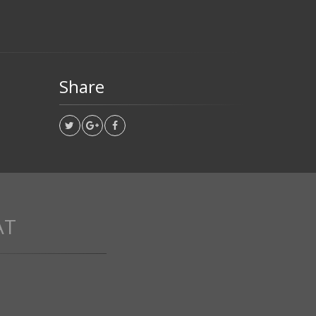
Share
AT