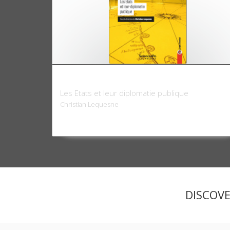
La puissance par l'image
Les Etats et leur diplomatie publique
Christian Lequesne
DISCOV