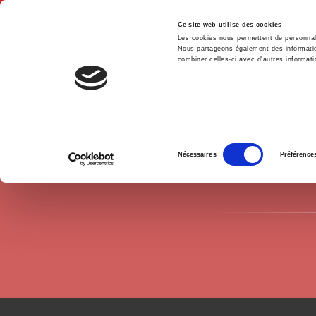
Ce site web utilise des cookies
Les cookies nous permettent de personnalis
Nous partageons également des informations
combiner celles-ci avec d'autres informatio
Hom
Authors
Etienne Dignat
Home
Sélection
Nécessaires
Préférence
du
consentement