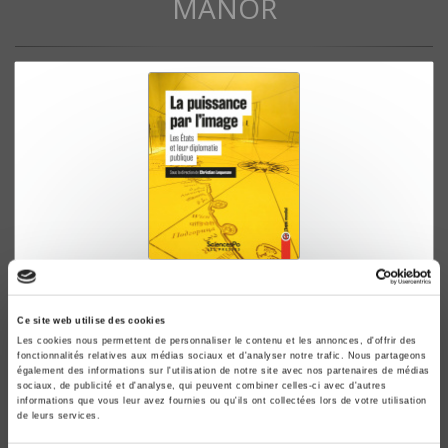
MANOR
La puissance par l'image
Les Etats et leur diplomatie publique
Ce site web utilise des cookies
Christian Lequesne
Les cookies nous permettent de personnaliser le contenu et les annonces, d'offrir des
fonctionnalités relatives aux médias sociaux et d'analyser notre trafic. Nous partageons
également des informations sur l'utilisation de notre site avec nos partenaires de médias
sociaux, de publicité et d'analyse, qui peuvent combiner celles-ci avec d'autres
informations que vous leur avez fournies ou qu'ils ont collectées lors de votre utilisation
de leurs services.