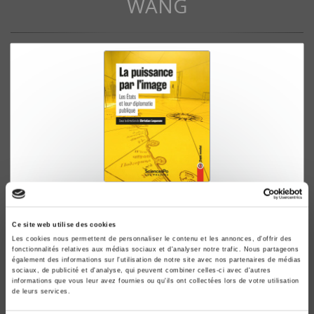
WANG
La puissance par l'image
Les Etats et leur diplomatie publique
Ce site web utilise des cookies
Christian Lequesne
Les cookies nous permettent de personnaliser le contenu et les annonces, d'offrir des
fonctionnalités relatives aux médias sociaux et d'analyser notre trafic. Nous partageons
également des informations sur l'utilisation de notre site avec nos partenaires de médias
sociaux, de publicité et d'analyse, qui peuvent combiner celles-ci avec d'autres
informations que vous leur avez fournies ou qu'ils ont collectées lors de votre utilisation
de leurs services.