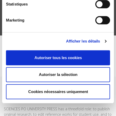
croissance. Gouverner la décroissance
Statistiques
Agnès Sinaï, Mathilde Szuba
Marketing
Afficher les détails
DISCOVER OUR JOURNALS
Autoriser tous les cookies
Subscribe today
Autoriser la sélection
Cookies nécessaires uniquement
SCIENCES PO UNIVERSITY PRESS has a threefold role: to publish
original research, to edit reference works for student use, and to