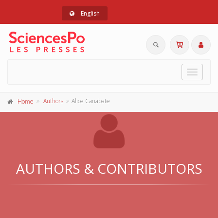
English
Toggle
navigat
Authors
Alice Canabate
Home
AUTHORS & CONTRIBUTORS